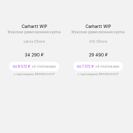
Carhartt WIP
Carhartt WIP
Мужская демисезонная куртка
Мужская демисезонная куртка
Leroy Chore
OG Chore
34 290 ₽
29 490 ₽
по 8 572 ₽
x4 платежами
по 7 372 ₽
x4 платежами
с партнёрами BRANDSHOP
с партнёрами BRANDSHOP