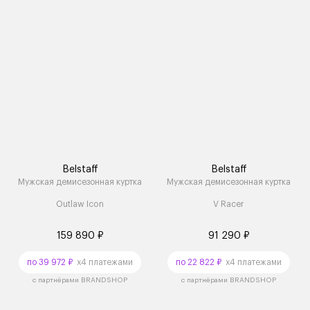
Belstaff
Belstaff
Мужская демисезонная куртка
Мужская демисезонная куртка
Outlaw Icon
V Racer
159 890 ₽
91 290 ₽
по 39 972 ₽
x4 платежами
по 22 822 ₽
x4 платежами
с партнёрами BRANDSHOP
с партнёрами BRANDSHOP