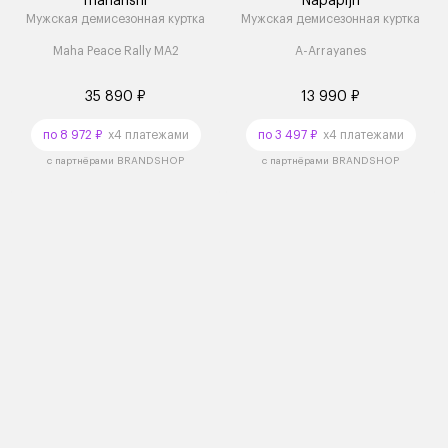
maharishi
Napapijri
Мужская демисезонная куртка
Мужская демисезонная куртка
Maha Peace Rally MA2
A-Arrayanes
35 890 ₽
13 990 ₽
по 8 972 ₽
x4 платежами
по 3 497 ₽
x4 платежами
с партнёрами BRANDSHOP
с партнёрами BRANDSHOP