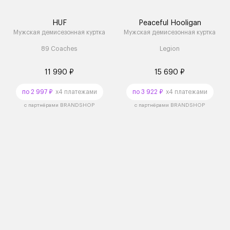
HUF
Peaceful Hooligan
Мужская демисезонная куртка
Мужская демисезонная куртка
89 Coaches
Legion
11 990 ₽
15 690 ₽
по 2 997 ₽
x4 платежами
по 3 922 ₽
x4 платежами
с партнёрами BRANDSHOP
с партнёрами BRANDSHOP