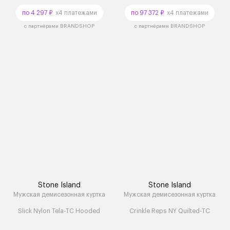
по 4 297 ₽
x4 платежами
по 97 372 ₽
x4 платежами
с партнёрами BRANDSHOP
с партнёрами BRANDSHOP
Stone Island
Stone Island
Мужская демисезонная куртка
Мужская демисезонная куртка
Slick Nylon Tela-TC Hooded
Crinkle Reps NY Quilted-TC