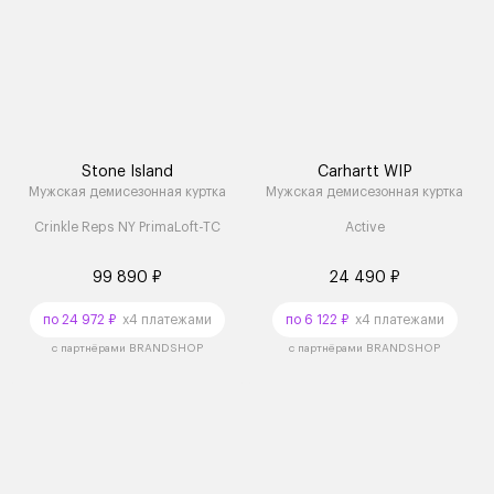
Stone Island
Carhartt WIP
Мужская демисезонная куртка
Мужская демисезонная куртка
Crinkle Reps NY PrimaLoft-TC
Active
99 890 ₽
24 490 ₽
по 24 972 ₽
x4 платежами
по 6 122 ₽
x4 платежами
с партнёрами BRANDSHOP
с партнёрами BRANDSHOP