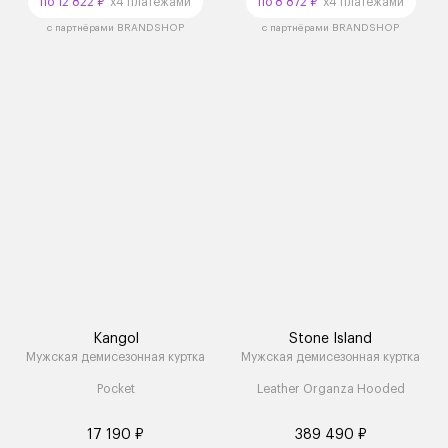
по 12 822 ₽
x4 платежами
по 8 872 ₽
x4 платежами
с партнёрами BRANDSHOP
с партнёрами BRANDSHOP
Kangol
Stone Island
Мужская демисезонная куртка
Мужская демисезонная куртка
Pocket
Leather Organza Hooded
17 190 ₽
389 490 ₽