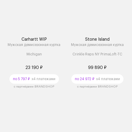
Carhartt WIP
Stone Island
Мужская демисезонная куртка
Мужская демисезонная куртка
Michigan
Crinkle Reps NY PrimaLoft-TC
23 190 ₽
99 890 ₽
по 5 797 ₽
x4 платежами
по 24 972 ₽
x4 платежами
с партнёрами BRANDSHOP
с партнёрами BRANDSHOP