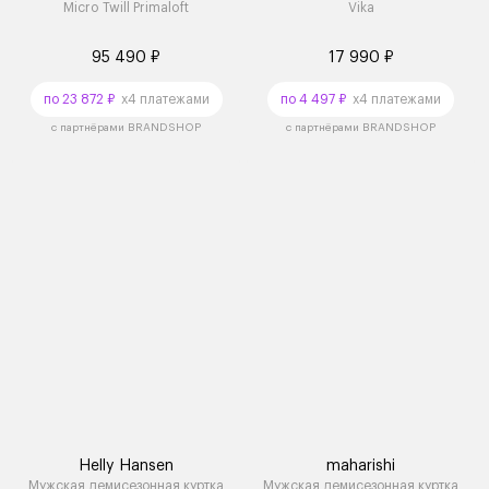
Micro Twill Primaloft
Vika
95 490 ₽
17 990 ₽
по 23 872 ₽
x4 платежами
по 4 497 ₽
x4 платежами
с партнёрами BRANDSHOP
с партнёрами BRANDSHOP
Helly Hansen
maharishi
Мужская демисезонная куртка
Мужская демисезонная куртка