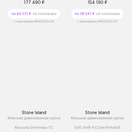
177 490 ₽
154 190 ₽
по 44 372 ₽
x4 платежами
по 38 547 ₽
x4 платежами
с партнёрами BRANDSHOP
с партнёрами BRANDSHOP
Stone Island
Stone Island
Мужская демисезонная куртка
Мужская демисезонная куртка
Mussola Gommata-TC
Soft Shell-R E.Dye Primaloft