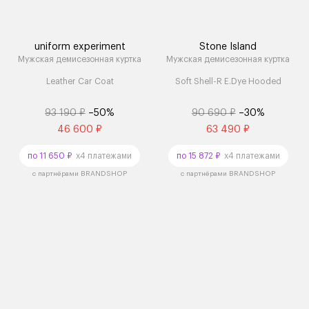
uniform experiment
Stone Island
Мужская демисезонная куртка
Мужская демисезонная куртка
Leather Car Coat
Soft Shell-R E.Dye Hooded
93 190 ₽
–50%
90 690 ₽
–30%
46 600 ₽
63 490 ₽
по 11 650 ₽
x4 платежами
по 15 872 ₽
x4 платежами
с партнёрами BRANDSHOP
с партнёрами BRANDSHOP