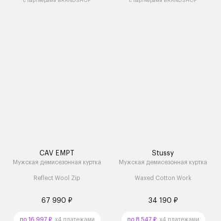
с партнёрами BRANDSHOP
с партнёрами BRANDSHOP
CAV EMPT
Stussy
Мужская демисезонная куртка
Мужская демисезонная куртка
Reflect Wool Zip
Waxed Cotton Work
67 990 ₽
34 190 ₽
по 16 997 ₽
x4 платежами
по 8 547 ₽
x4 платежами