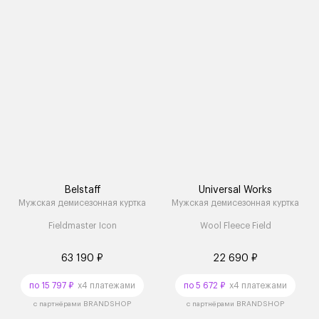
Belstaff
Universal Works
Мужская демисезонная куртка
Мужская демисезонная куртка
Fieldmaster Icon
Wool Fleece Field
63 190 ₽
22 690 ₽
по 15 797 ₽
x4 платежами
по 5 672 ₽
x4 платежами
с партнёрами BRANDSHOP
с партнёрами BRANDSHOP