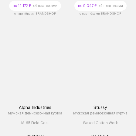
по 12 172 ₽
x4 платежами
по 9 047 ₽
x4 платежами
с партнёрами BRANDSHOP
с партнёрами BRANDSHOP
Alpha Industries
Stussy
Мужская демисезонная куртка
Мужская демисезонная куртка
M-65 Field Coat
Waxed Cotton Work