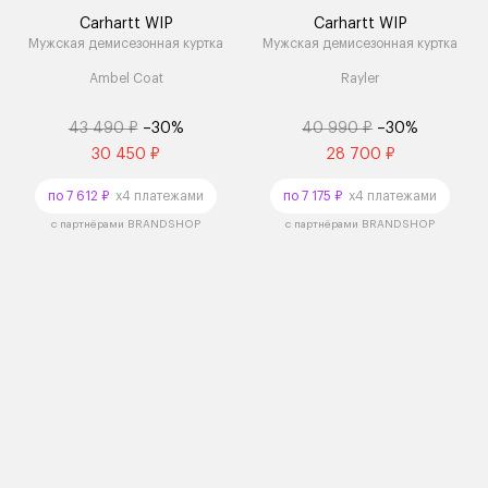
Carhartt WIP
Carhartt WIP
Мужская демисезонная куртка
Мужская демисезонная куртка
Ambel Coat
Rayler
43 490 ₽
–30%
40 990 ₽
–30%
30 450 ₽
28 700 ₽
по 7 612 ₽
x4 платежами
по 7 175 ₽
x4 платежами
с партнёрами BRANDSHOP
с партнёрами BRANDSHOP