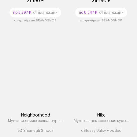
21 190 ₽
34 190 ₽
по 5 297 ₽
x4 платежами
по 8 547 ₽
x4 платежами
с партнёрами BRANDSHOP
с партнёрами BRANDSHOP
Neighborhood
Nike
Мужская демисезонная куртка
Мужская демисезонная куртка
JQ Shemagh Smock
x Stussy Utility Hooded