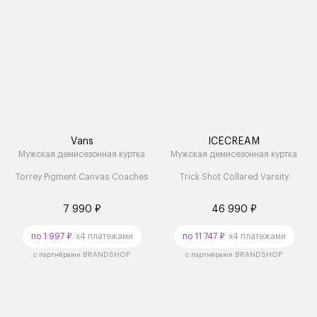
Vans
ICECREAM
Мужская демисезонная куртка
Мужская демисезонная куртка
Torrey Pigment Canvas Coaches
Trick Shot Collared Varsity
7 990 ₽
46 990 ₽
по 1 997 ₽
x4 платежами
по 11 747 ₽
x4 платежами
с партнёрами BRANDSHOP
с партнёрами BRANDSHOP