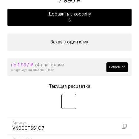
7 990 ₽
Добавить в корзину
S
Заказ в один клик
по 1 997 ₽
х4 платежами
Подробнее
с партнерами BRANDSHOP
Текущая расцветка
Артикул
VN000T6S1O7