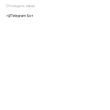
Отследить заказ
Telegram Бот
Подписаться на новости
Интернет-магазин
+7 (495) 431-13-30
+7 (800) 775-28-34
Адреса магазинов
Москва, Каретный Ряд, 8
Партнерам