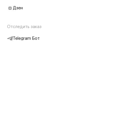
Дзен
Отследить заказ
Telegram Бот
Подписаться на новости
Интернет-магазин
+7 (495) 431-13-30
+7 (800) 775-28-34
Адреса магазинов
Москва, Каретный Ряд, 8