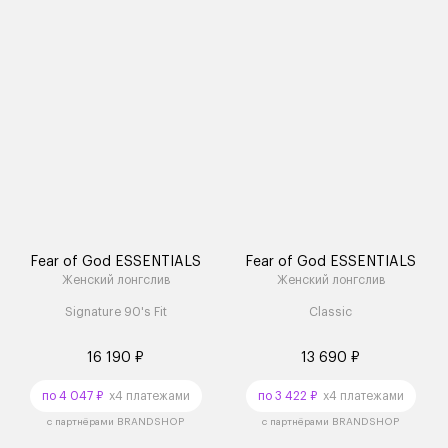
Fear of God ESSENTIALS
Fear of God ESSENTIALS
Женский лонгслив
Женский лонгслив
Signature 90's Fit
Classic
16 190 ₽
13 690 ₽
по 4 047 ₽
x4 платежами
по 3 422 ₽
x4 платежами
с партнёрами BRANDSHOP
с партнёрами BRANDSHOP