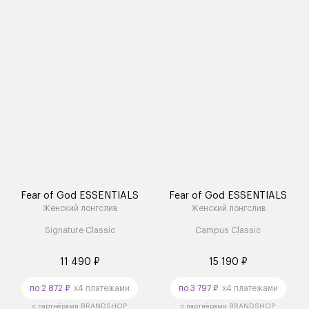
Fear of God ESSENTIALS
Fear of God ESSENTIALS
Женский лонгслив
Женский лонгслив
Signature Classic
Campus Classic
11 490 ₽
15 190 ₽
по 2 872 ₽
x4 платежами
по 3 797 ₽
x4 платежами
с партнёрами BRANDSHOP
с партнёрами BRANDSHOP