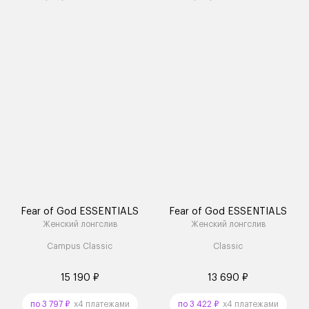
Fear of God ESSENTIALS
Fear of God ESSENTIALS
Женский лонгслив
Женский лонгслив
Campus Classic
Classic
15 190 ₽
13 690 ₽
по 3 797 ₽
x4 платежами
по 3 422 ₽
x4 платежами