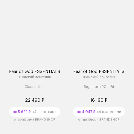
Fear of God ESSENTIALS
Fear of God ESSENTIALS
Женский лонгслив
Женский лонгслив
Classic Knit
Signature 90's Fit
22 490 ₽
16 190 ₽
по 5 622 ₽
x4 платежами
по 4 047 ₽
x4 платежами
с партнёрами BRANDSHOP
с партнёрами BRANDSHOP