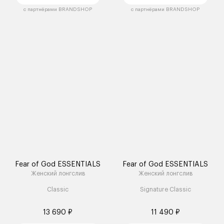
с партнёрами BRANDSHOP
с партнёрами BRANDSHOP
Fear of God ESSENTIALS
Fear of God ESSENTIALS
Женский лонгслив
Женский лонгслив
Classic
Signature Classic
13 690 ₽
11 490 ₽