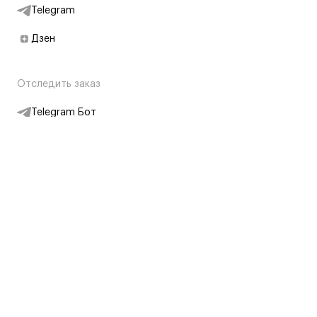
Telegram
Дзен
Отследить заказ
Telegram Бот
Подписаться на новости
Интернет-магазин
+7 (495) 431-13-30
+7 (800) 775-28-34
Адреса магазинов