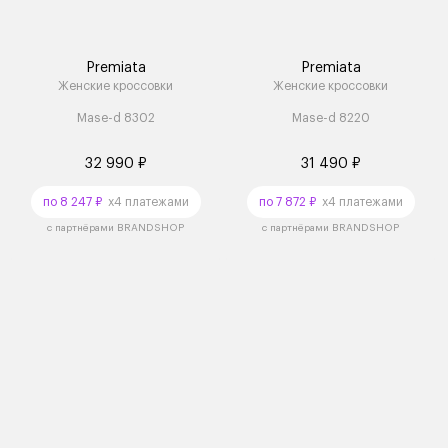
Premiata
Premiata
Женские кроссовки
Женские кроссовки
Mase-d 8302
Mase-d 8220
32 990 ₽
31 490 ₽
по 8 247 ₽
x4 платежами
по 7 872 ₽
x4 платежами
с партнёрами BRANDSHOP
с партнёрами BRANDSHOP