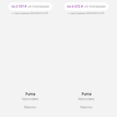
по 3 797 ₽
x4 платежами
по 4 072 ₽
x4 платежами
с партнёрами BRANDSHOP
с партнёрами BRANDSHOP
Puma
Puma
Кроссовки
Кроссовки
Palermo
Palermo