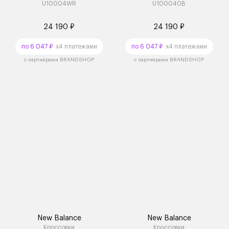
U10004WR
U100040B
24 190 ₽
24 190 ₽
по 6 047 ₽
x4 платежами
по 6 047 ₽
x4 платежами
с партнёрами BRANDSHOP
с партнёрами BRANDSHOP
New Balance
New Balance
Кроссовки
Кроссовки