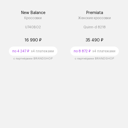
New Balance
Premiata
Кроссовки
Женские кроссовки
U740BO2
Quinn-d 8218
16 990 ₽
35 490 ₽
по 4 247 ₽
x4 платежами
по 8 872 ₽
x4 платежами
с партнёрами BRANDSHOP
с партнёрами BRANDSHOP