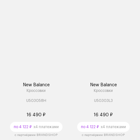
New Balance
New Balance
Кроссовки
Кроссовки
U503058H
U50303L3
16 490 ₽
16 490 ₽
по 4 122 ₽
x4 платежами
по 4 122 ₽
x4 платежами
с партнёрами BRANDSHOP
с партнёрами BRANDSHOP