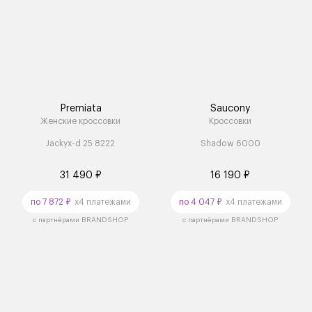
Premiata
Saucony
Женские кроссовки
Кроссовки
Jackyx-d 25 8222
Shadow 6000
31 490 ₽
16 190 ₽
по 7 872 ₽
x4 платежами
по 4 047 ₽
x4 платежами
с партнёрами BRANDSHOP
с партнёрами BRANDSHOP