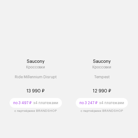
Saucony
Saucony
Кроссовки
Кроссовки
Ride Millennium Disrupt
Tempest
13 990 ₽
12 990 ₽
по 3 497 ₽
x4 платежами
по 3 247 ₽
x4 платежами
с партнёрами BRANDSHOP
с партнёрами BRANDSHOP