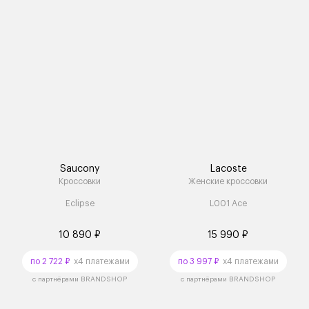
Saucony
Lacoste
Кроссовки
Женские кроссовки
Eclipse
L001 Ace
10 890 ₽
15 990 ₽
по 2 722 ₽
x4 платежами
по 3 997 ₽
x4 платежами
с партнёрами BRANDSHOP
с партнёрами BRANDSHOP