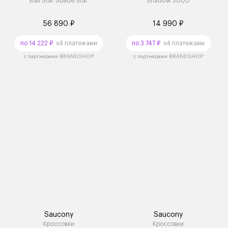
Ball Star Suede Star
Shadow 5000
56 890 ₽
14 990 ₽
по 14 222 ₽
x4 платежами
по 3 747 ₽
x4 платежами
с партнёрами BRANDSHOP
с партнёрами BRANDSHOP
Saucony
Saucony
Кроссовки
Кроссовки