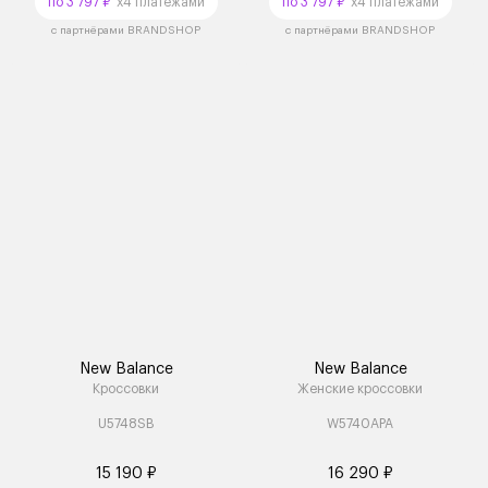
по 3 797 ₽
x4 платежами
по 3 797 ₽
x4 платежами
с партнёрами BRANDSHOP
с партнёрами BRANDSHOP
New Balance
New Balance
Кроссовки
Женские кроссовки
U5748SB
W5740APA
15 190 ₽
16 290 ₽