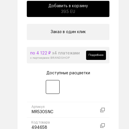
Добавить в корзину
39.5 EU
Заказ в один клик
по 4 122 ₽
х4 платежами
Подробнее
с партнерами BRANDSHOP
Доступные расцветки
Артикул
MR530SNC
Код товара
494658