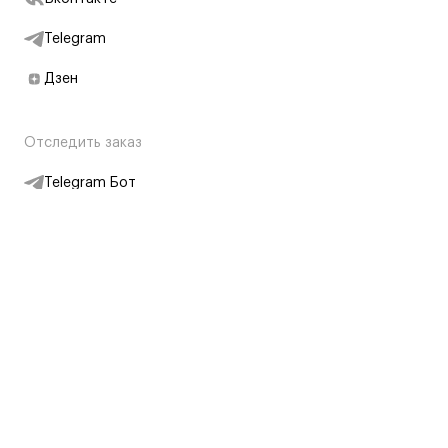
Telegram
Дзен
Отследить заказ
Telegram Бот
Подписаться на новости
Интернет-магазин
+7 (495) 431-13-30
+7 (800) 775-28-34