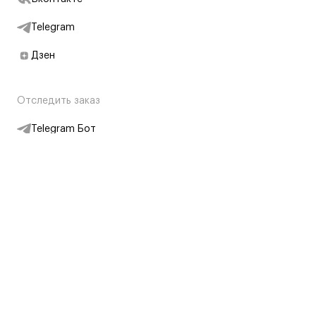
Telegram
Дзен
Отследить заказ
Telegram Бот
Подписаться на новости
Интернет-магазин
+7 (495) 431-13-30
+7 (800) 775-28-34