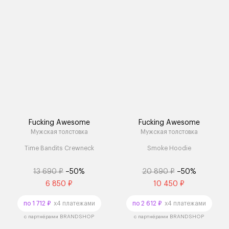
Fucking Awesome
Fucking Awesome
Мужская толстовка
Мужская толстовка
Time Bandits Crewneck
Smoke Hoodie
13 690 ₽
–50%
20 890 ₽
–50%
6 850 ₽
10 450 ₽
по 1 712 ₽
x4 платежами
по 2 612 ₽
x4 платежами
с партнёрами BRANDSHOP
с партнёрами BRANDSHOP