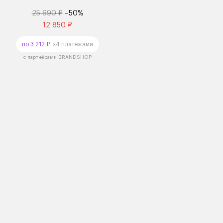
25 690 ₽
–50%
12 850 ₽
по 3 212 ₽
x4 платежами
с партнёрами BRANDSHOP