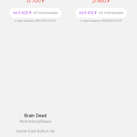
13 700 ₽
21 650 ₽
по 3 425 ₽
x4 платежами
по 5 412 ₽
x4 платежами
с партнёрами BRANDSHOP
с партнёрами BRANDSHOP
Brain Dead
Мужская рубашка
Aspen Eyes Button Up