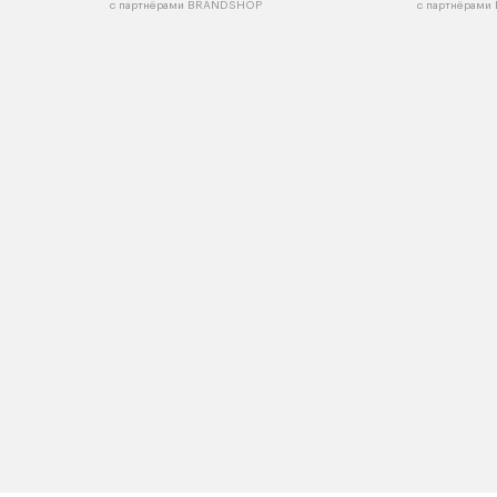
с партнёрами BRANDSHOP
с партнёрам