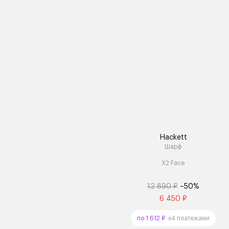
Hackett
Шарф
X2 Face
12 890 ₽
–50%
6 450 ₽
по 1 612 ₽
x4 платежами