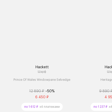
Hackett
Hac
Шарф
Ша
Prince Of Wales Windowpane Selvedge
Heritag
12 890 ₽
–50%
9 890 
6 450 ₽
4 9
по 1 612 ₽
x4 платежами
по 1 237 ₽
x4