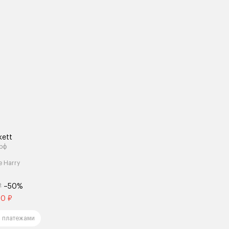
kett
рф
e Harry
₽
–50%
50 ₽
 платежами