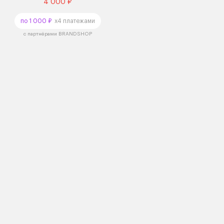
4 000 ₽
по 1 000 ₽
x4 платежами
с партнёрами BRANDSHOP