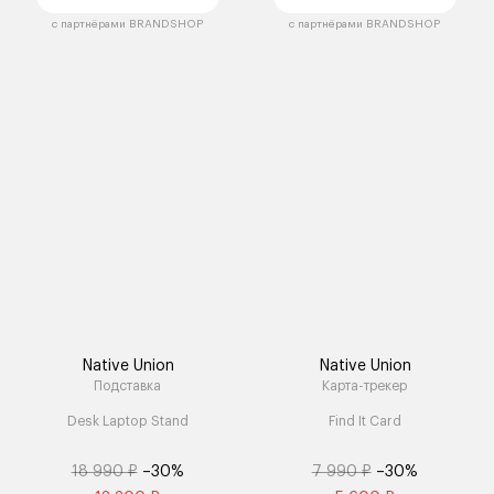
с партнёрами BRANDSHOP
с партнёрами BRANDSHOP
Native Union
Native Union
Подставка
Карта-трекер
Desk Laptop Stand
Find It Card
18 990 ₽
–30%
7 990 ₽
–30%