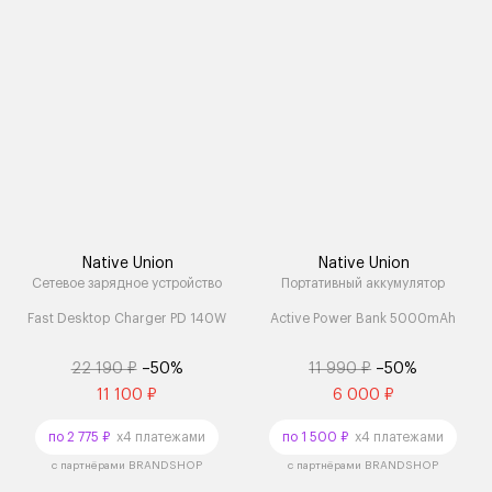
Native Union
Native Union
Сетевое зарядное устройство
Портативный аккумулятор
Fast Desktop Charger PD 140W
Active Power Bank 5000mAh
22 190 ₽
–50%
11 990 ₽
–50%
11 100 ₽
6 000 ₽
по 2 775 ₽
x4 платежами
по 1 500 ₽
x4 платежами
с партнёрами BRANDSHOP
с партнёрами BRANDSHOP