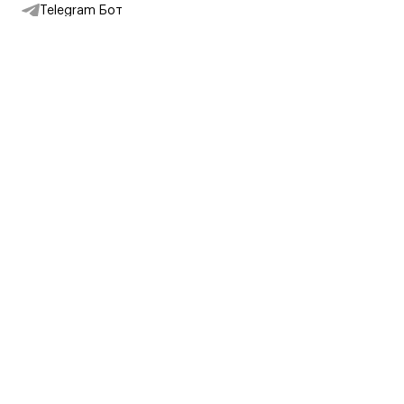
Telegram Бот
Подписаться на новости
Интернет-магазин
+7 (495) 431-13-30
+7 (800) 775-28-34
Адреса магазинов
Москва, Каретный Ряд, 8
Партнерам
Партнерская программа