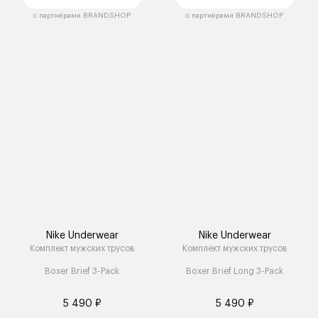
с партнёрами BRANDSHOP
с партнёрами BRANDSHOP
Nike Underwear
Nike Underwear
Комплект мужских трусов
Комплект мужских трусов
Boxer Brief 3-Pack
Boxer Brief Long 3-Pack
5 490 ₽
5 490 ₽