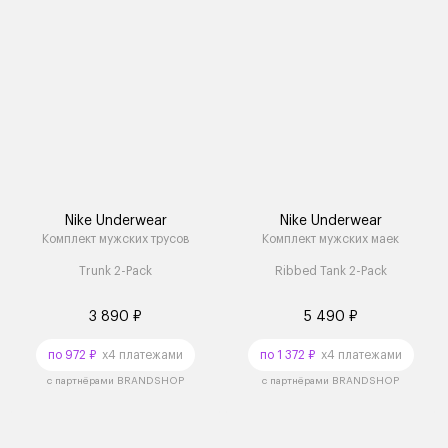
Nike Underwear
Nike Underwear
Комплект мужских трусов
Комплект мужских маек
Trunk 2-Pack
Ribbed Tank 2-Pack
3 890 ₽
5 490 ₽
по 972 ₽
x4 платежами
по 1 372 ₽
x4 платежами
с партнёрами BRANDSHOP
с партнёрами BRANDSHOP