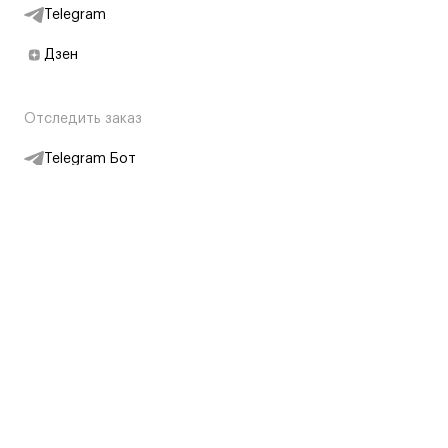
Telegram
Дзен
Отследить заказ
Telegram Бот
Подписаться на новости
Интернет-магазин
+7 (495) 431-13-30
+7 (800) 775-28-34
Адреса магазинов