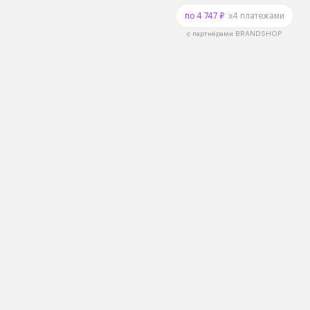
по 4 747 ₽
x4 платежами
с партнёрами BRANDSHOP