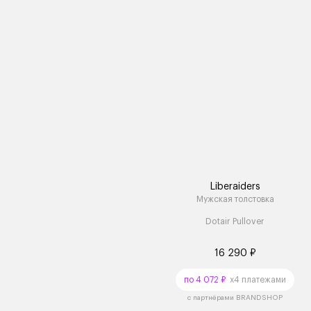
Liberaiders
Мужская толстовка
Dotair Pullover
16 290 ₽
по 4 072 ₽
x4 платежами
с партнёрами BRANDSHOP