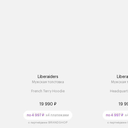
Liberaiders
Libera
Мужская толстовка
Мужская т
French Terry Hoodie
Headquart
19 990 ₽
19 9
по 4 997 ₽
x4 платежами
по 4 997 ₽
x4
с партнёрами BRANDSHOP
с партнёрам