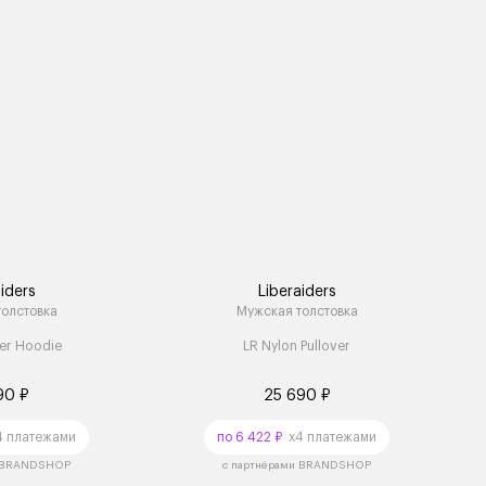
iders
Liberaiders
олстовка
Мужская толстовка
er Hoodie
LR Nylon Pullover
90 ₽
25 690 ₽
 платежами
по 6 422 ₽
x4 платежами
и BRANDSHOP
с партнёрами BRANDSHOP