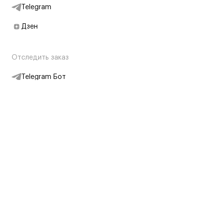
Telegram
Дзен
Отследить заказ
Telegram Бот
Подписаться на новости
Интернет-магазин
+7 (495) 431-13-30
+7 (800) 775-28-34
Адреса магазинов