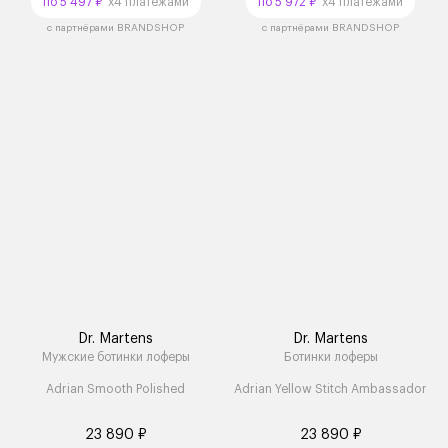
по 5 497 ₽
x4 платежами
по 5 972 ₽
x4 платежами
с партнёрами BRANDSHOP
с партнёрами BRANDSHOP
Dr. Martens
Dr. Martens
Мужские ботинки лоферы
Ботинки лоферы
Adrian Smooth Polished
Adrian Yellow Stitch Ambassador
23 890 ₽
23 890 ₽