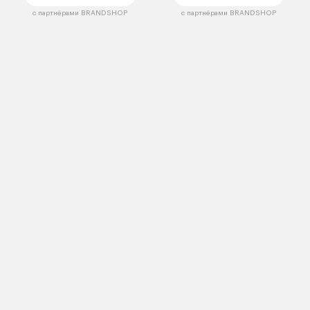
с партнёрами BRANDSHOP
с партнёрами BRANDSHOP