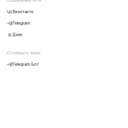
Социальные сети
Вконтакте
Telegram
Дзен
Отследить заказ
Telegram Бот
Подписаться на новости
Интернет-магазин
+7 (495) 431-13-30
+7 (800) 775-28-34