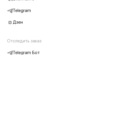
Telegram
Дзен
Отследить заказ
Telegram Бот
Подписаться на новости
Интернет-магазин
+7 (495) 431-13-30
+7 (800) 775-28-34