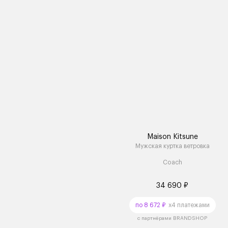
Maison Kitsune
Мужская куртка ветровка
Coach
34 690 ₽
по 8 672 ₽
x4 платежами
с партнёрами BRANDSHOP