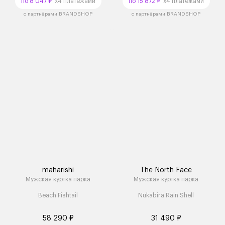
по 8 047 ₽
x4 платежами
по 15 872 ₽
x4 платежами
с партнёрами BRANDSHOP
с партнёрами BRANDSHOP
maharishi
The North Face
Мужская куртка парка
Мужская куртка парка
Beach Fishtail
Nukabira Rain Shell
58 290 ₽
31 490 ₽