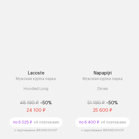
Lacoste
Napapijri
Мужская куртка парка
Мужская куртка парка
Hooded Long
Diries
48 190 ₽
–50%
51 190 ₽
–50%
24 100 ₽
25 600 ₽
по 6 025 ₽
x4 платежами
по 6 400 ₽
x4 платежами
с партнёрами BRANDSHOP
с партнёрами BRANDSHOP