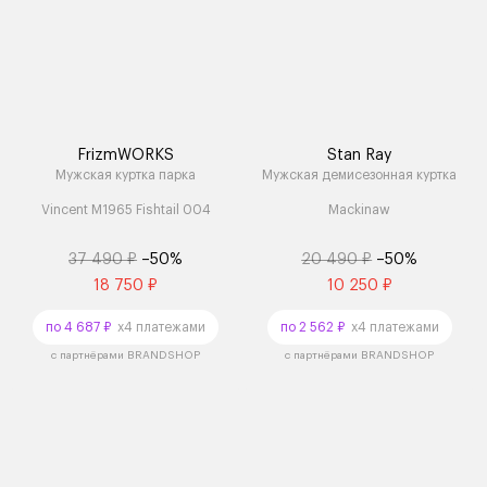
FrizmWORKS
Stan Ray
Мужская куртка парка
Мужская демисезонная куртка
Vincent M1965 Fishtail 004
Mackinaw
37 490 ₽
–50%
20 490 ₽
–50%
18 750 ₽
10 250 ₽
по 4 687 ₽
x4 платежами
по 2 562 ₽
x4 платежами
с партнёрами BRANDSHOP
с партнёрами BRANDSHOP