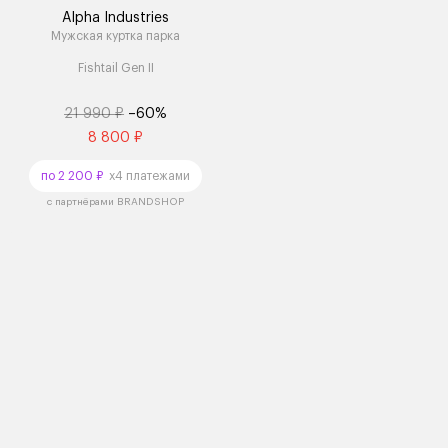
Alpha Industries
Мужская куртка парка
Fishtail Gen II
21 990 ₽
–60%
8 800 ₽
по 2 200 ₽
x4 платежами
с партнёрами BRANDSHOP