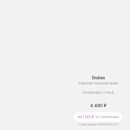
Dickies
Комплект мужских маек
Amsterdam 3-Pack
4 490 ₽
по 1 122 ₽
x4 платежами
с партнёрами BRANDSHOP