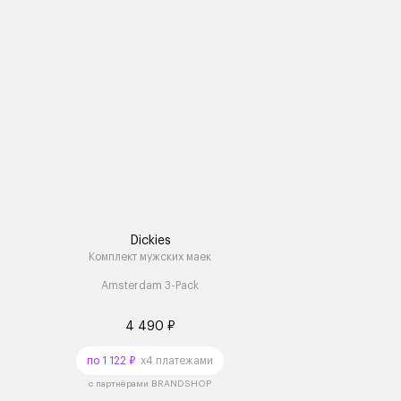
Dickies
Комплект мужских маек
Amsterdam 3-Pack
4 490 ₽
по 1 122 ₽
x4 платежами
с партнёрами BRANDSHOP