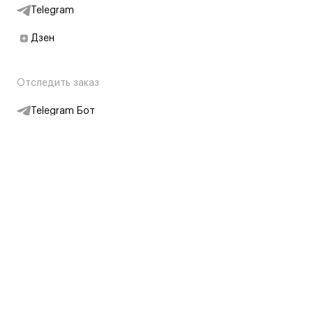
Telegram
Дзен
Отследить заказ
Telegram Бот
Подписаться на новости
Интернет-магазин
+7 (495) 431-13-30
+7 (800) 775-28-34
Адреса магазинов