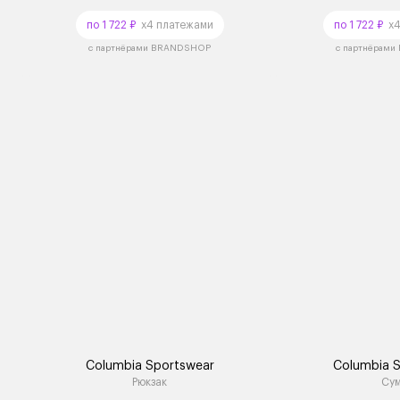
по 1 722 ₽
x4 платежами
по 1 722 ₽
x4
с партнёрами BRANDSHOP
с партнёрам
Columbia Sportswear
Columbia 
Рюкзак
Су