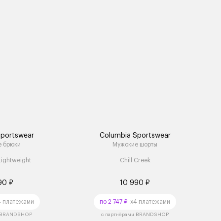
Sportswear
Columbia Sportswear
е брюки
Мужские шорты
Lightweight
Chill Creek
90 ₽
10 990 ₽
 платежами
по 2 747 ₽
x4 платежами
и BRANDSHOP
с партнёрами BRANDSHOP