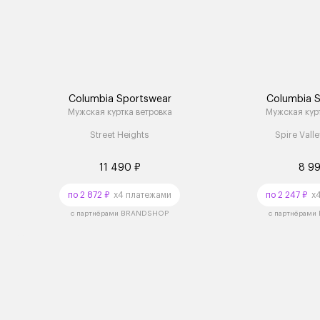
Columbia Sportswear
Columbia 
Мужская куртка ветровка
Мужская курт
Street Heights
Spire Vall
11 490 ₽
8 9
по 2 872 ₽
x4 платежами
по 2 247 ₽
x4
с партнёрами BRANDSHOP
с партнёрам