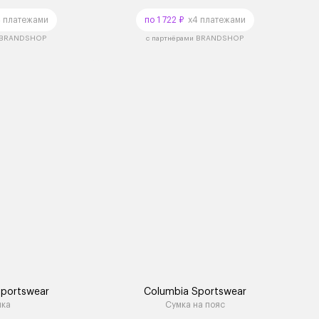
 платежами
по 1 722 ₽
x4 платежами
и BRANDSHOP
с партнёрами BRANDSHOP
Sportswear
Columbia Sportswear
мка
Сумка на пояс