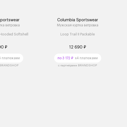
Sportswear
Columbia Sportswear
ка ветровка
Мужская куртка ветровка
 Hooded Softshell
Loop Trail II Packable
90 ₽
12 690 ₽
 платежами
по 3 172 ₽
x4 платежами
и BRANDSHOP
с партнёрами BRANDSHOP