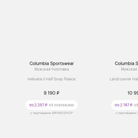
Columbia Sportswear
Columbia 
Мужская толстовка
Мужская
Helvetia II Half Snap Fleece
Landroamer Half
9 190 ₽
10 9
по 2 297 ₽
x4 платежами
по 2 747 ₽
x4
с партнёрами BRANDSHOP
с партнёрам