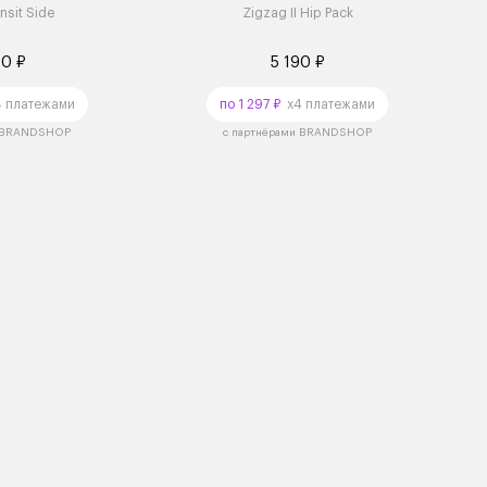
nsit Side
Zigzag II Hip Pack
90 ₽
5 190 ₽
 платежами
по 1 297 ₽
x4 платежами
и BRANDSHOP
с партнёрами BRANDSHOP