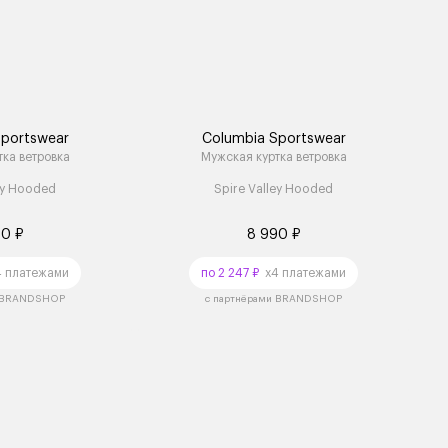
Sportswear
Columbia Sportswear
ка ветровка
Мужская куртка ветровка
ey Hooded
Spire Valley Hooded
90 ₽
8 990 ₽
 платежами
по 2 247 ₽
x4 платежами
и BRANDSHOP
с партнёрами BRANDSHOP