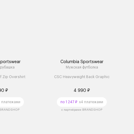
Sportswear
Columbia Sportswear
 рубашка
Мужская футболка
 Zip Overshirt
CSC Heavyweight Back Graphic
90 ₽
4 990 ₽
 платежами
по 1 247 ₽
x4 платежами
и BRANDSHOP
с партнёрами BRANDSHOP