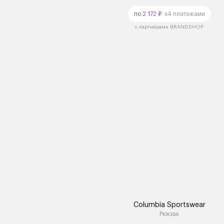
по 2 172 ₽
x4 платежами
с партнёрами BRANDSHOP
Columbia Sportswear
Рюкзак