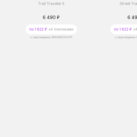
Trail Traveler II
Street Tra
6 490 ₽
6 4
по 1 622 ₽
x4 платежами
по 1 622 ₽
x4
с партнёрами BRANDSHOP
с партнёрам