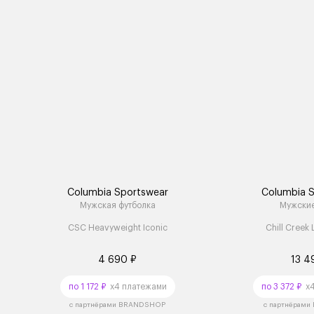
Columbia Sportswear
Columbia 
Мужская футболка
Мужски
CSC Heavyweight Iconic
Chill Creek 
4 690 ₽
13 4
по 1 172 ₽
x4 платежами
по 3 372 ₽
x4
с партнёрами BRANDSHOP
с партнёрам