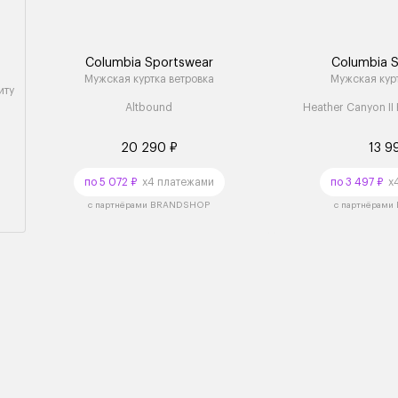
Columbia Sportswear
Columbia 
Мужская куртка ветровка
Мужская курт
иту
Altbound
Heather Canyon II
20 290 ₽
13 9
по 5 072 ₽
x4 платежами
по 3 497 ₽
x4
с партнёрами BRANDSHOP
с партнёрам