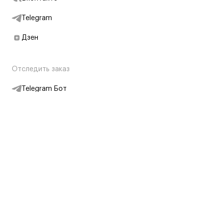
Telegram
Дзен
Отследить заказ
Telegram Бот
Подписаться на новости
Интернет-магазин
+7 (495) 431-13-30
+7 (800) 775-28-34