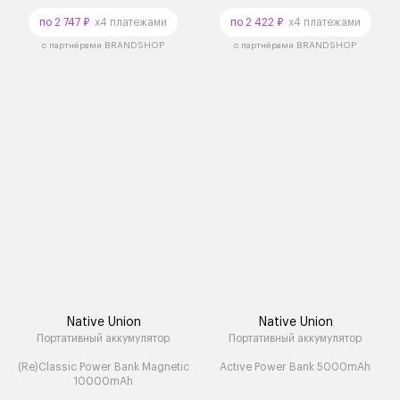
по 2 747 ₽
x4 платежами
по 2 422 ₽
x4 платежами
с партнёрами BRANDSHOP
с партнёрами BRANDSHOP
Native Union
Native Union
Портативный аккумулятор
Портативный аккумулятор
(Re)Classic Power Bank Magnetic
Active Power Bank 5000mAh
10000mAh