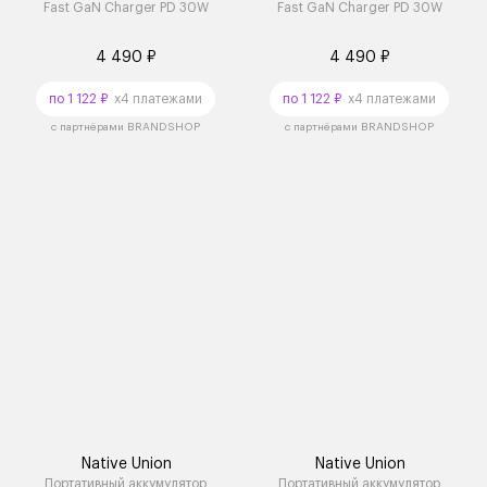
Fast GaN Charger PD 30W
Fast GaN Charger PD 30W
4 490 ₽
4 490 ₽
по 1 122 ₽
x4 платежами
по 1 122 ₽
x4 платежами
с партнёрами BRANDSHOP
с партнёрами BRANDSHOP
Native Union
Native Union
Портативный аккумулятор
Портативный аккумулятор