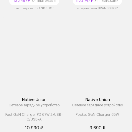
по 3 497 ₽
x4 платежами
по 2 747 ₽
x4 платежами
с партнёрами BRANDSHOP
с партнёрами BRANDSHOP
Native Union
Native Union
Сетевое зарядное устройство
Сетевое зарядное устройство
Fast GaN Charger PD 67W 2xUSB-
Pocket GaN Charger 65W
C/USB-A
10 990 ₽
9 690 ₽