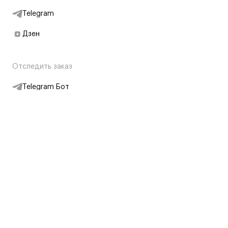
Telegram
Дзен
Отследить заказ
Telegram Бот
Подписаться на новости
Интернет-магазин
+7 (495) 431-13-30
+7 (800) 775-28-34
Адреса магазинов