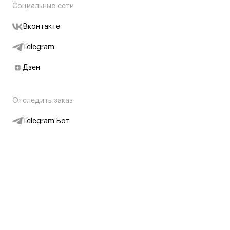
Социальные сети
Вконтакте
Telegram
Дзен
Отследить заказ
Telegram Бот
Подписаться на новости
Интернет-магазин
+7 (495) 431-13-30
+7 (800) 775-28-34