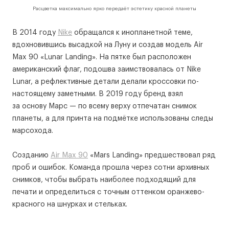
Расцветка максимально ярко передаёт эстетику красной планеты
В 2014 году
Nike
обращался к инопланетной теме,
вдохновившись высадкой на Луну и создав модель Air
Max 90 «Lunar Landing». На пятке был расположен
американский флаг, подошва заимствовалась от Nike
Lunar, а рефлективные детали делали кроссовки по-
настоящему заметными. В 2019 году бренд взял
за основу Марс — по всему верху отпечатан снимок
планеты, а для принта на подмётке использованы следы
марсохода.
Созданию
Air Max 90
«Mars Landing» предшествовал ряд
проб и ошибок. Команда прошла через сотни архивных
снимков, чтобы выбрать наиболее подходящий для
печати и определиться с точным оттенком оранжево-
красного на шнурках и стельках.