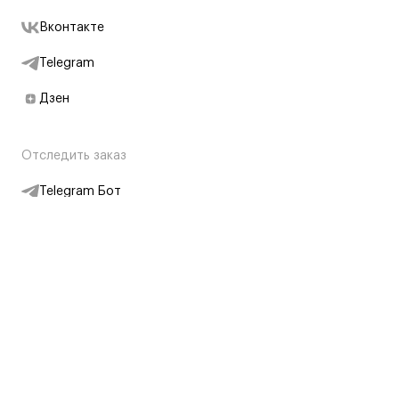
Вконтакте
Telegram
Дзен
Отследить заказ
Telegram Бот
Подписаться на новости
Интернет-магазин
+7 (495) 431-13-30
+7 (800) 775-28-34