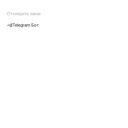
Отследить заказ
Telegram Бот
Подписаться на новости
Интернет-магазин
+7 (495) 431-13-30
+7 (800) 775-28-34
Адреса магазинов
Москва, Каретный Ряд, 8