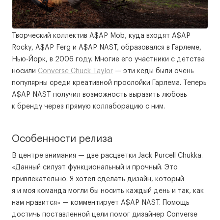
Творческий коллектив A$AP Mob, куда входят A$AP
Rocky, A$AP Ferg и A$AP NAST, образовался в Гарлеме,
Нью-Йорк, в 2006 году. Многие его участники с детства
носили
Converse Chuck Taylor
— эти кеды были очень
популярны среди креативной прослойки Гарлема. Теперь
A$AP NAST получил возможность выразить любовь
к бренду через прямую коллаборацию с ним.
Особенности релиза
В центре внимания — две расцветки Jack Purcell Chukka.
«Данный силуэт функциональный и прочный. Это
привлекательно. Я хотел сделать дизайн, который
я и моя команда могли бы носить каждый день и так, как
нам нравится» — комментирует A$AP NAST. Помощь
достичь поставленной цели помог дизайнер Converse