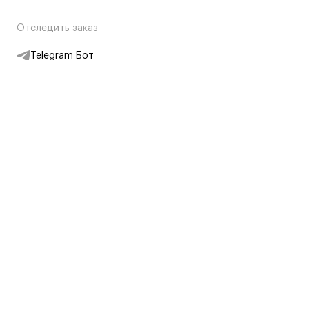
Отследить заказ
Telegram Бот
Подписаться на новости
Интернет-магазин
+7 (495) 431-13-30
+7 (800) 775-28-34
Адреса магазинов
Москва, Каретный Ряд, 8