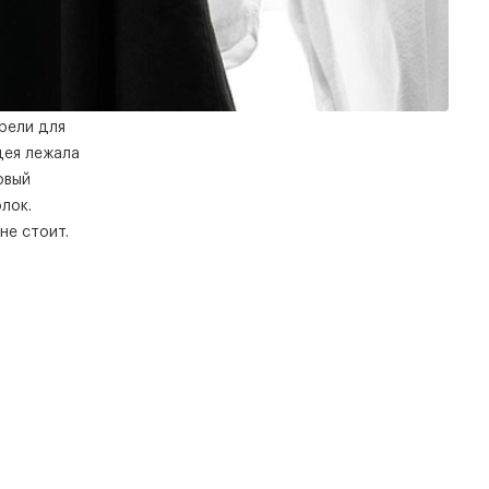
рели для
дея лежала
рвый
лок.
не стоит.