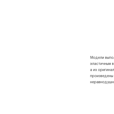
Модели выпол
эластичным в
а их оригина
произведены 
неравнодушны