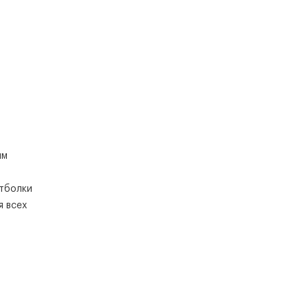
ым
утболки
я всех