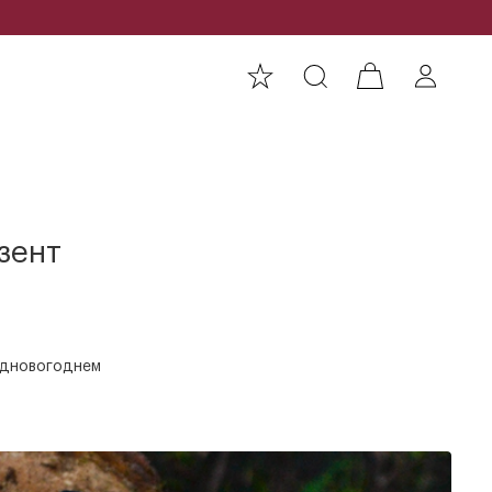
зент
редновогоднем