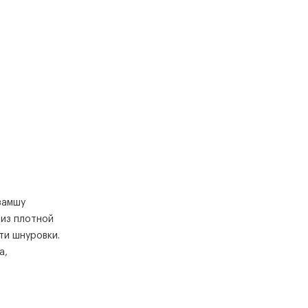
замшу
 из плотной
ти шнуровки.
а,