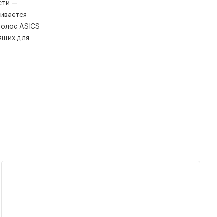
сти —
живается
полос ASICS
ящих для