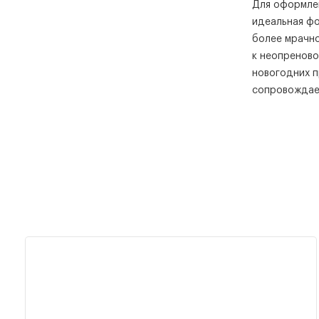
Для оформлен
идеальная фо
более мрачно
к неопреново
новогодних п
сопровождае