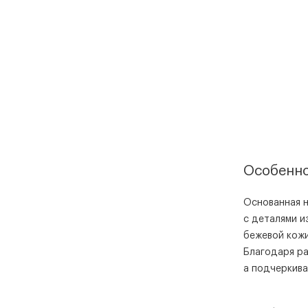
Особенно
Основанная н
с деталями и
бежевой кожи
Благодаря ра
а подчеркива