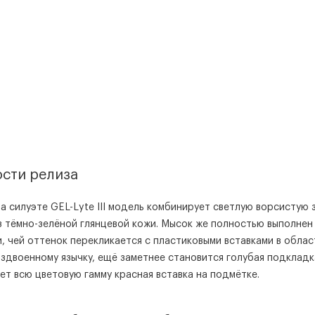
сти релиза
а силуэте GEL-Lyte III модель комбинирует светлую ворсистую 
з тёмно-зелёной глянцевой кожи. Мысок же полностью выполнен
, чей оттенок перекликается с пластиковыми вставками в облас
здвоенному язычку, ещё заметнее становится голубая подкладк
ет всю цветовую гамму красная вставка на подмётке.