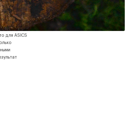
то для ASICS
олько
нными
езультат