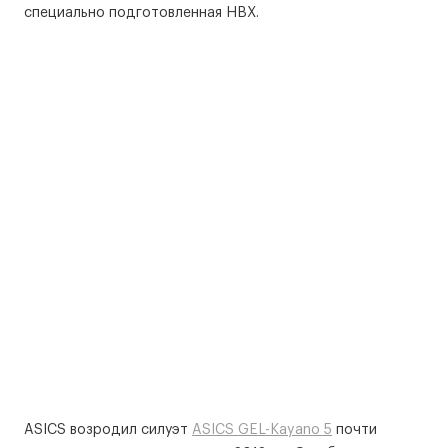
специально подготовленная HBX.
ASICS возродил силуэт
ASICS GEL-Kayano 5
почти