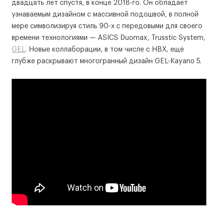
двадцать лет спустя, в конце 2018-го. Он обладает
узнаваемым дизайном с массивной подошвой, в полной
мере символизируя стиль 90-х с передовыми для своего
времени технологиями — ASICS Duomax, Trusstic System,
GEL
. Новые коллаборации, в том числе с HBX, ещё
глубже раскрывают многогранный дизайн GEL-Kayano 5.