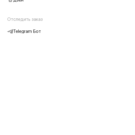
Дзен
Отследить заказ
Telegram Бот
Подписаться на новости
Интернет-магазин
+7 (495) 431-13-30
+7 (800) 775-28-34
Адреса магазинов
Москва, Каретный Ряд, 8