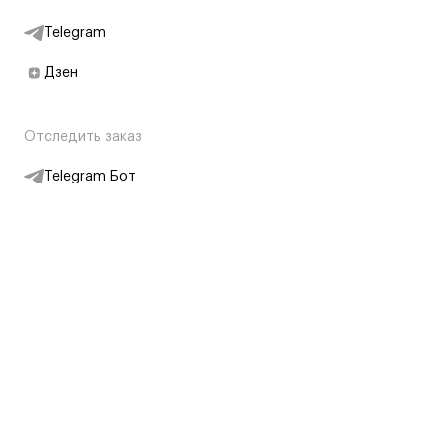
Telegram
Дзен
Отследить заказ
Telegram Бот
Подписаться на новости
Интернет-магазин
+7 (495) 431-13-30
+7 (800) 775-28-34