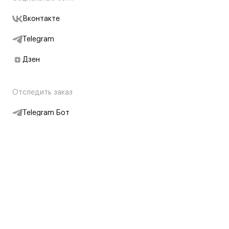
Вконтакте
Telegram
Дзен
Отследить заказ
Telegram Бот
Подписаться на новости
Интернет-магазин
+7 (495) 431-13-30
+7 (800) 775-28-34