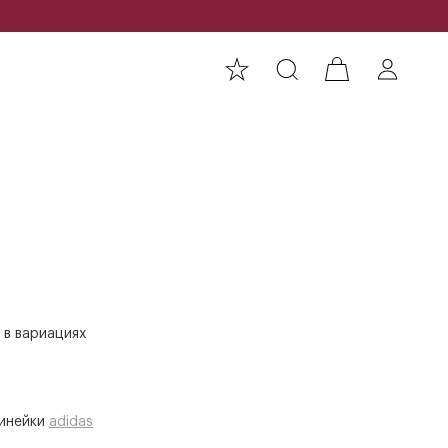
 в вариациях
линейки
adidas
а