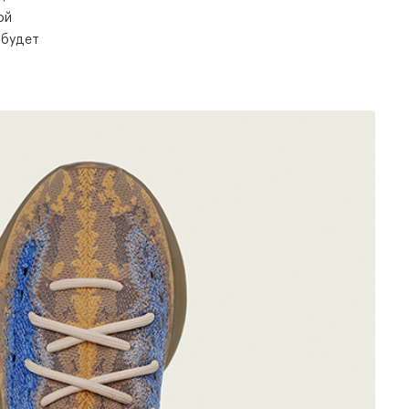
ой
 будет