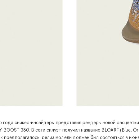
о года сникер-инсайдеры представил рендеры новой расцветки
 BOOST 380. В сети силуэт получил название BLOARF (Blue, Or
 Как предполагалось, релиз модели должен был состояться в июне