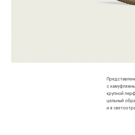
Представлен
с камуфляжны
крупной пер
цельный обра
и в светоот