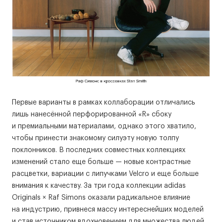
Первые варианты в рамках коллаборации отличались
лишь нанесённой перфорированной «R» сбоку
и премиальными материалами, однако этого хватило,
чтобы принести знакомому силуэту новую толпу
поклонников. В последних совместных коллекциях
изменений стало еще больше — новые контрастные
расцветки, вариации с липучками Velcro и еще больше
внимания к качеству. За три года коллекции adidas
Originals × Raf Simons оказали радикальное влияние
на индустрию, привнеся массу интереснейших моделей
и став источником вдохновением для множества людей.