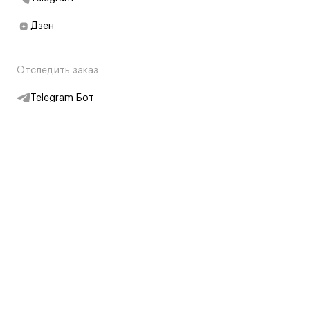
Дзен
Отследить заказ
Telegram Бот
Подписаться на новости
Интернет-магазин
+7 (495) 431-13-30
+7 (800) 775-28-34
Адреса магазинов