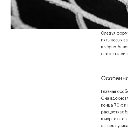
Следуя форму
пять новых в
в чёрно-бело
с акцентами 
Особенно
Главная особ
Она вдохновл
конца 70-х и 
расцветках б
в марте этог
эффект уника