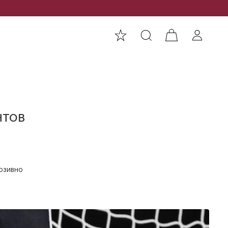
нтов
юзивно