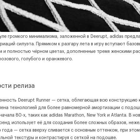
ле громкого минимализма, заложенной в Deerupt, adidas предла
ариаций силуэта. Прямиком к разгару лета в игру вступают базо
м и полностью чёрном цветах, дополненные тремя женскими ра
розового, голубого и оранжевого.
сти релиза
енность Deerupt Runner — сетка, облегающая всю конструкцию 
ена технологией для более равномерной амортизации с подош
начала 80-х, таких как adidas Marathon, New York и Atlanta. В но
ренд использует её для создания более сложных образов, неже
о года — сетка вверху сливается с основным оттенком, при этом
льной текстуры и контрастируя с сеткой на подошве.