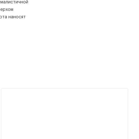
нималистичной
верхом
рта наносят