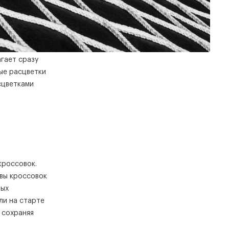
гает сразу
вые расцветки
сцветками
кроссовок.
вы кроссовок
вых
ли на старте
 сохраняя