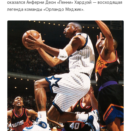
оказался Анферни Деон «Пенни» Хардуэй — восходящая
легенда команды «Орландо Мэджик».