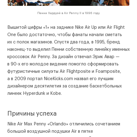
Пенни Хардуэй в Air Penny II в 1996 году
Вышитой цифры «1» на заднике Nike Air Up или Air Flight
One было достаточно, чтобы фанаты начали сметать
их с полок магазинов. Спустя два года, в 1995, бренд
наконец-то выделил Пенни собственную линейку именных
кроссовок Air Penny. За дизайн отвечал Эрик Авар —
в 90-х его молодое видение помогло сформировать
футуристичные силуэты Air Flightposite и Foamposite,
а в 2009 портал NiceKicks.com назвал его лучшим
дизайнером десятилетия за создание баскетбольных
линеек Hyperdunk и Kobe.
Причины успеха
Nike Air Max Penny «Orlando» отличились сочетанием
большой воздушной подушки Air в пятке