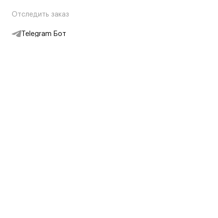
Отследить заказ
Telegram Бот
Подписаться на новости
Интернет-магазин
+7 (495) 431-13-30
+7 (800) 775-28-34
Адреса магазинов
Москва, Каретный Ряд, 8
Партнерам