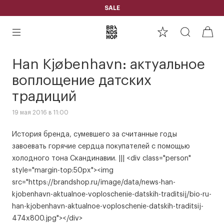
SALE
Han Kjøbenhavn: актуальное
воплощение датских
традиций
19 мая 2016 в 11:00
История бренда, сумевшего за считанные годы
завоевать горячие сердца покупателей с помощью
холодного тона Скандинавии. ||| <div class="person"
style="margin-top:50px"><img
src="https://brandshop.ru/image/data/news-han-
kjobenhavn-aktualnoe-voploschenie-datskih-traditsij/bio-ru-
han-kjobenhavn-aktualnoe-voploschenie-datskih-traditsij-
474x800.jpg"></div>