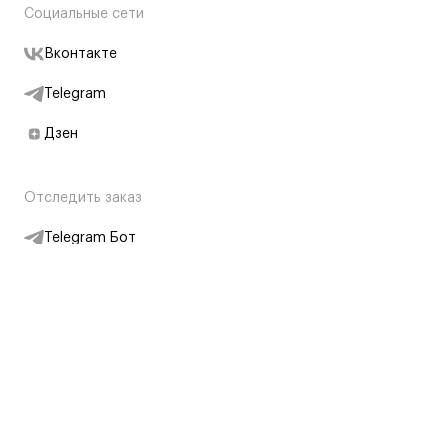
Социальные сети
Вконтакте
Telegram
Дзен
Отследить заказ
Telegram Бот
Подписаться на новости
Интернет-магазин
+7 (495) 431-13-30
+7 (800) 775-28-34