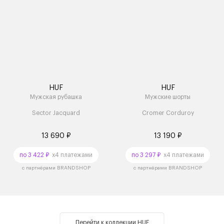
HUF
HUF
Мужская рубашка
Мужские шорты
Sector Jacquard
Cromer Corduroy
13 690 ₽
13 190 ₽
по 3 422 ₽
x4 платежами
по 3 297 ₽
x4 платежами
с партнёрами BRANDSHOP
с партнёрами BRANDSHOP
Перейти к коллекции HUF