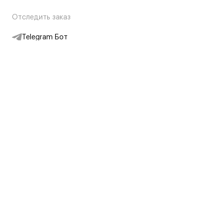
Отследить заказ
Telegram Бот
Подписаться на новости
Интернет-магазин
+7 (495) 431-13-30
+7 (800) 775-28-34
Адреса магазинов
Москва, Каретный Ряд, 8