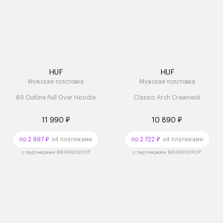
HUF
HUF
Мужская толстовка
Мужская толстовка
89 Outline Pull Over Hoodie
Classic Arch Crewneck
11 990 ₽
10 890 ₽
по 2 997 ₽
x4 платежами
по 2 722 ₽
x4 платежами
с партнёрами BRANDSHOP
с партнёрами BRANDSHOP