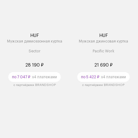
HUF
HUF
Мужская демисезонная куртка
Мужская джинсовая куртка
Sector
Pacific Work
28 190 ₽
21 690 ₽
по 7 047 ₽
x4 платежами
по 5 422 ₽
x4 платежами
с партнёрами BRANDSHOP
с партнёрами BRANDSHOP