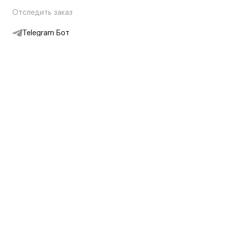
Отследить заказ
Telegram Бот
Подписаться на новости
Интернет-магазин
+7 (495) 431-13-30
+7 (800) 775-28-34
Адреса магазинов
Москва, Каретный Ряд, 8
Партнерам