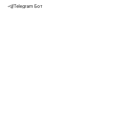
Telegram Бот
Подписаться на новости
Интернет-магазин
+7 (495) 431-13-30
+7 (800) 775-28-34
Адреса магазинов
Москва, Каретный Ряд, 8
Партнерам
Партнерская программа