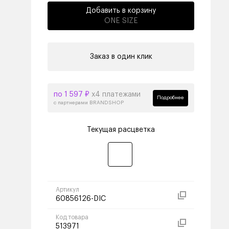
Добавить в корзину
ONE SIZE
Заказ в один клик
по 1 597 ₽
х4 платежами
Подробнее
с партнерами BRANDSHOP
Текущая расцветка
Артикул
60856126-DIC
Код товара
513971